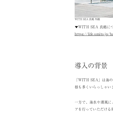
WITH SEA 真鶴 外観
▼WITH SEA 真鶴
https://life.umito.jp
導入の背景
「WITH SEA」
様も多くいらっしゃい
一方で、海水や潮風に
アを行っていただける