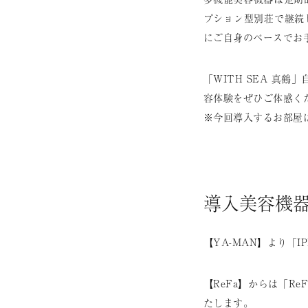
プション型別荘で継続
にご自身のペースでお
「WITH SEA 真
容体験をぜひご体感く
※今回導入するお部屋
導入美容機器
【YA-MAN】より「
【ReFa】からは「Re
たします。