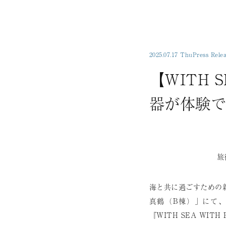
2025.07.17 Thu
Press Rele
【WITH 
器が体験で
旅
海と共に過ごすための新
真鶴（B棟）」にて、
『WITH SEA WIT