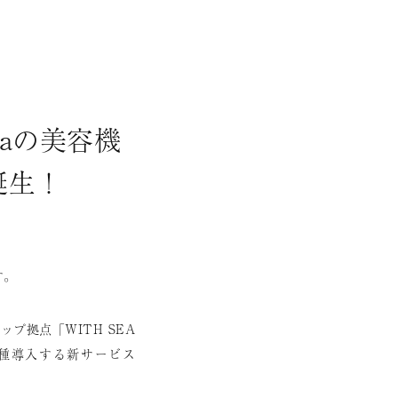
Faの美容機
誕生！
す。
プ拠点「WITH SEA
0種導入する新サービス