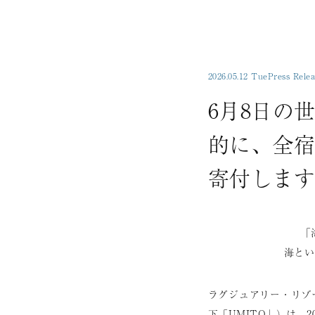
2026.05.12 Tue
Press Relea
6月8日の
的に、全宿
寄付します
「
海とい
ラグジュアリー・リゾ
下「UMITO」）は、20