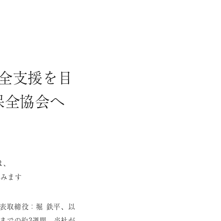
保全支援を目
保全協会へ
は、
組みます
表取締役：堀 鉄平、以
30日までの約3週間、当社が