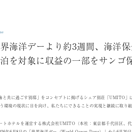
se
世界海洋デーより約3週間、海洋
泊を対象に収益の一部をサンゴ
海と共に過ごす別邸」をコンセプトに掲げるシェア別荘「UMITO」
う環境の現状に目を向け、私たちにできることの実現と継続に取り
ートホテルを運営する株式会社UMITO（本社：東京都千代田区、代
26年6月8日の「世界海洋デー（World Ocean Days）」から6月