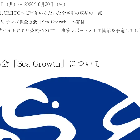
8日（月）～ 2026年6月30日（火）
にUMITOへご宿泊いただいた全客室の収益の一部
人 サンゴ保全協会「
Sea Growth
」へ寄付
公式サイトおよび公式SNSにて、事後レポートとして開示を予定してお
「Sea Growth」について