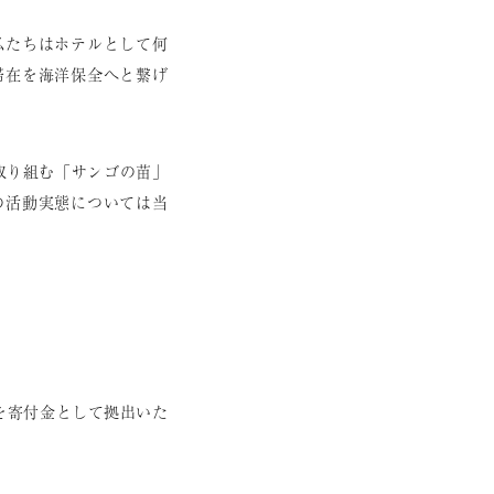
私たちはホテルとして何
滞在を海洋保全へと繋げ
取り組む「サンゴの苗」
の活動実態については当
。
を寄付金として拠出いた