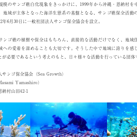
界規模のサンゴ礁⽩化現象をきっかけに、1999年から沖縄・恩納村
。地域が主体となった海洋生態系の基盤となる、サンゴ礁保全活動
22年6⽉30⽇に⼀般社団法⼈サンゴ保全協会を設立。
サンゴ礁の植樹や保全はもちろん、直接的な活動だけでなく、地域
域への愛着を深めることも大切です。そうした中で地域に誇りを感
とが必要であるという考えのもと、日々様々な活動を行っている団体
ンゴ保全協会（Sea Growth）
mi Yamashiro）
納村山田42-1