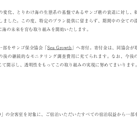
の変化、とりわけ海の生態系の基盤であるサンゴ礁の衰退に対し、
しました。この度、特定のプラン提供に留まらず、期間中の全ての
に海の未来を育む取り組みを開始いたします。
一部をサンゴ保全協会「
Sea Growth
」へ寄付。寄付金は、同協会が
の後の継続的なモニタリング調査費用に充てられます。なお、今後
通じて開示し、透明性をもってこの取り組みの実現に努めてまいります
TO」の全客室を対象に、ご宿泊いただいたすべての宿泊収益から一部