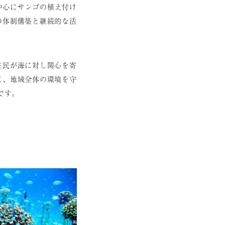
を中⼼にサンゴの植え付け
の体制構築と継続的な活
住⺠が海に対し関⼼を寄
じ、地域全体の環境を守
です。