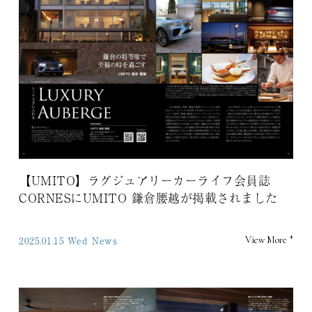
【UMITO】ラグジュアリーカーライフ会員誌
CORNESにUMITO 鎌倉腰越が掲載されました
+
2025.01.15 Wed
News
View More