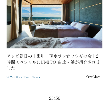
テレビ朝日の「出川一茂ホラン☆フシギの会」2
時間スペシャルにUMITO 由比ヶ浜が紹介されま
した
+
2024.08.27 Tue
News
View More
2
3
4
5
6