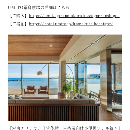
UMITO鎌倉腰越の詳細はこちら
【ご購入】
https://umito.jp/kamakura-koshigoe/koshigoe
【ご宿泊】
https://hotel.umito.jp/kamakura-koshigoe/
『湘南エリアで非日常体験 富裕層向け小規模ホテル続々』